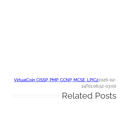
VirtualCoin CISSP, PMP, CCNP, MCSE, LPIC2
2026-0
24T01:06:52-03:
Related Post