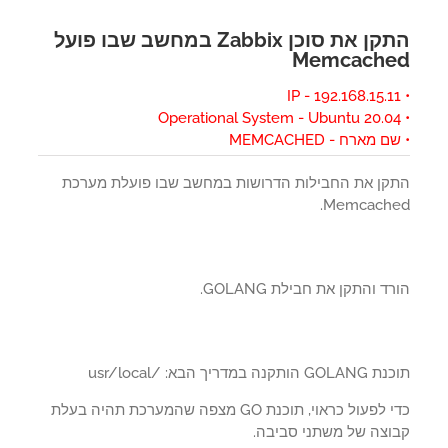
התקן את סוכן Zabbix במחשב שבו פועל
Memcach
 מארח - MEMCACHED
קן את החבילות הדרושות במחשב שבו פועלת מערכת
Memcache
ד והתקן את חבילת GOLANG.
ותקנה במדריך הבא: /usr/local
כדי לפעול כראוי, תוכנת GO מצפה שהמערכת תהיה בעלת
וצה של משתני סביבה.