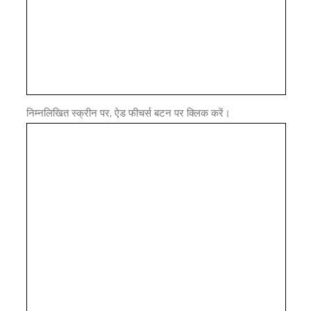
निम्नलिखित स्क्रीन पर, ऐड फीचर्स बटन पर क्लिक करें।