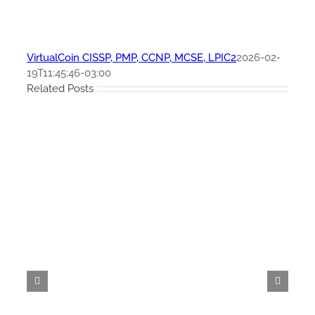
VirtualCoin CISSP, PMP, CCNP, MCSE, LPIC2
2026-02-
19T11:45:46-03:00
Related Posts