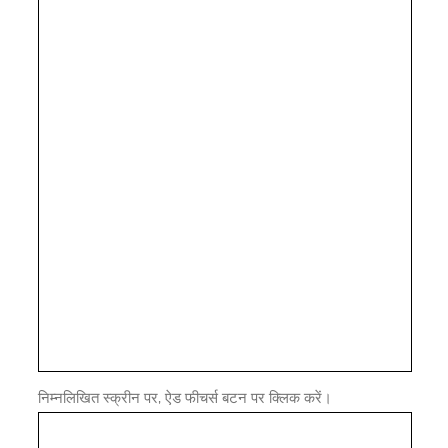
निम्नलिखित स्क्रीन पर, ऐड फीचर्स बटन पर क्लिक करें।