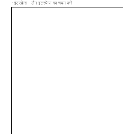
• इंटरफ़ेस - लैन इंटरफेस का चयन करें