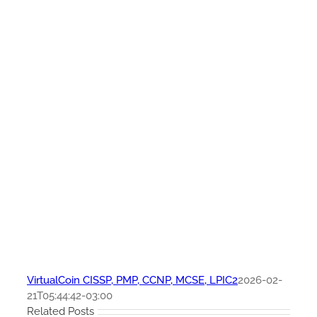
VirtualCoin CISSP, PMP, CCNP, MCSE, LPIC2
2026-02-
21T05:44:42-03:00
Related Posts