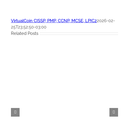
VirtualCoin CISSP, PMP, CCNP, MCSE, LPIC2
2026-02-
25T23:52:50-03:00
Related Posts