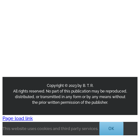
Copyright © 2023 by B. T. R.
All rights reserved. No part of this publication may be reproduced,
distributed, or transmitted in any form or by any means without
the prior written permission of the publisher.
Page load link
OK
This website uses cookies and third party services.