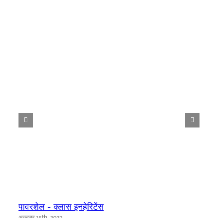
पावरशेल - क्लास इनहेरिटेंस
अक्टूबर 15th, 2023