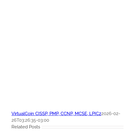
VirtualCoin CISSP, PMP, CCNP, MCSE, LPIC2
2026-02-
26T03:26:35-03:00
Related Posts