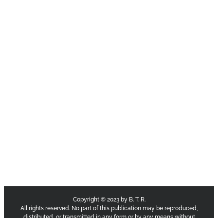
Copyright © 2023 by B. T. R.
All rights reserved. No part of this publication may be reproduced,
distributed, or transmitted in any form or by any means without