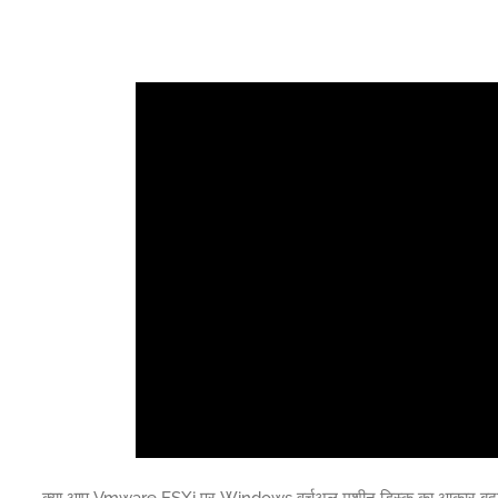
क्या आप Vmware ESXi पर Windows वर्चुअल मशीन डिस्क का आकार बदलने क