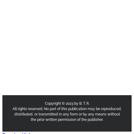
Copyright © 2023 by B. T. R.
All rights reserved. No part of this publication may be reproduced,
distributed, or transmitted in any form or by any means without
the prior written permission of the publisher.