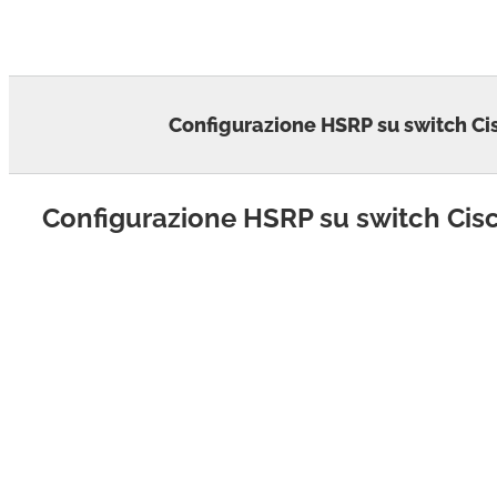
Skip
to
content
Configurazione HSRP su switch Ci
Configurazione HSRP su switch Cis