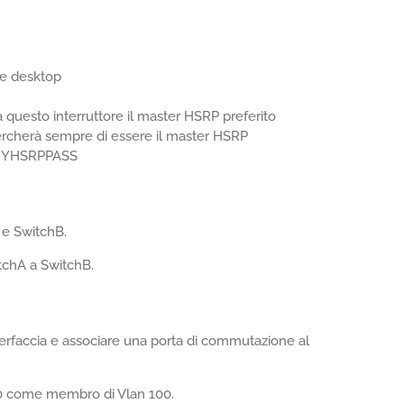
ete desktop
à questo interruttore il master HSRP preferito
cercherà sempre di essere il master HSRP
- MYHSRPPASS
 e SwitchB.
tchA a SwitchB.
terfaccia e associare una porta di commutazione al
10 come membro di Vlan 100.