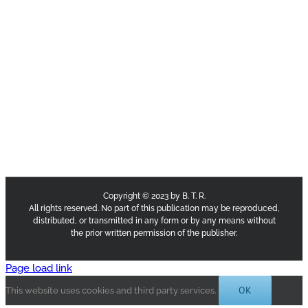
Copyright © 2023 by B. T. R.
All rights reserved. No part of this publication may be reproduced,
distributed, or transmitted in any form or by any means without
the prior written permission of the publisher.
Page load link
OK
This website uses cookies and third party services.