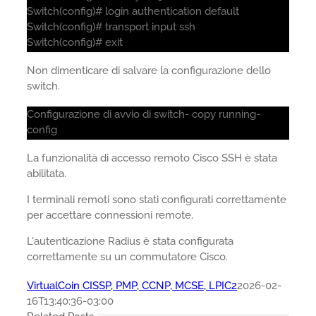
Switch(config)# login authentication default
Switch(config)# transport input ssh
Switch(config)# exit
Non dimenticare di salvare la configurazione dello
switch.
Configurazione di avvio di switch- copy running-
config
La funzionalità di accesso remoto Cisco SSH è stata
abilitata.
I terminali remoti sono stati configurati correttamente
per accettare connessioni remote.
L'autenticazione Radius è stata configurata
correttamente su un commutatore Cisco.
VirtualCoin CISSP, PMP, CCNP, MCSE, LPIC2
2026-02-
16T13:40:36-03:00