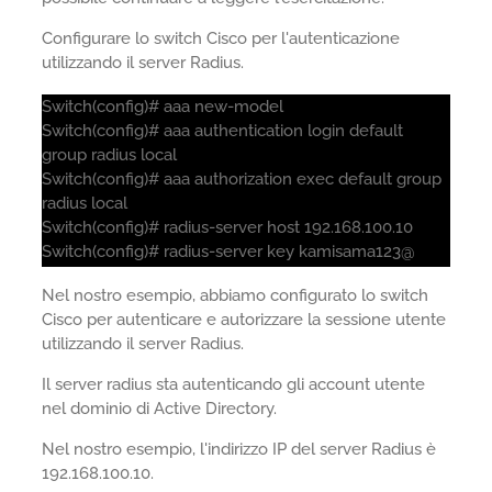
Configurare lo switch Cisco per l'autenticazione
utilizzando il server Radius.
Switch(config)# aaa new-model
Switch(config)# aaa authentication login default
group radius local
Switch(config)# aaa authorization exec default group
radius local
Switch(config)# radius-server host 192.168.100.10
Switch(config)# radius-server key kamisama123@
Nel nostro esempio, abbiamo configurato lo switch
Cisco per autenticare e autorizzare la sessione utente
utilizzando il server Radius.
Il server radius sta autenticando gli account utente
nel dominio di Active Directory.
Nel nostro esempio, l'indirizzo IP del server Radius è
192.168.100.10.