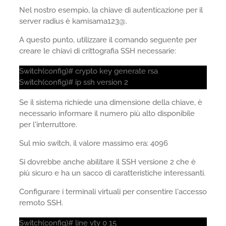
Nel nostro esempio, la chiave di autenticazione per il
server radius è kamisama123@.
A questo punto, utilizzare il comando seguente per
creare le chiavi di crittografia SSH necessarie:
Switch(config)# crypto key generate rsa
Switch(config)# ip ssh version 2
Se il sistema richiede una dimensione della chiave, è
necessario informare il numero più alto disponibile
per l'interruttore.
Sul mio switch, il valore massimo era: 4096
Si dovrebbe anche abilitare il SSH versione 2 che è
più sicuro e ha un sacco di caratteristiche interessanti.
Configurare i terminali virtuali per consentire l'accesso
remoto SSH.
Switch(config)# line vty 0 15