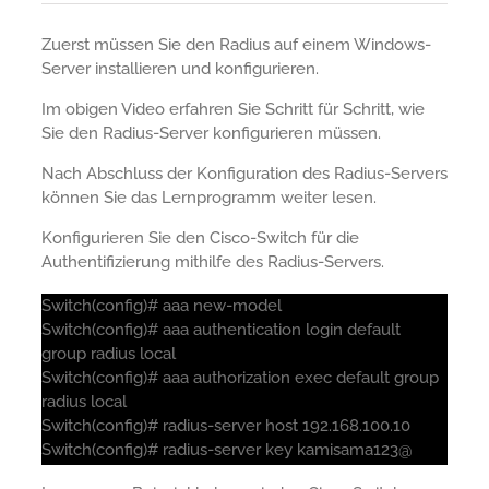
Zuerst müssen Sie den Radius auf einem Windows-
Server installieren und konfigurieren.
Im obigen Video erfahren Sie Schritt für Schritt, wie
Sie den Radius-Server konfigurieren müssen.
Nach Abschluss der Konfiguration des Radius-Servers
können Sie das Lernprogramm weiter lesen.
Konfigurieren Sie den Cisco-Switch für die
Authentifizierung mithilfe des Radius-Servers.
Switch(config)# aaa new-model
Switch(config)# aaa authentication login default
group radius local
Switch(config)# aaa authorization exec default group
radius local
Switch(config)# radius-server host 192.168.100.10
Switch(config)# radius-server key kamisama123@