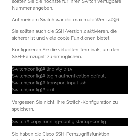
sollten Sie die höchste für Ihren Switch verfügbare
Nummer angeben.
Auf meinem Switch war der maximale Wert: 4096
Sie sollten auch die SSH-Version 2 aktivieren, die
sicherer ist und viele coole Funktionen bietet.
Konfigurieren Sie die virtuellen Terminals, um den
SSH-Fernzugriff zu ermöglichen.
Switch(config)# line vty 0 15
Switch(config)# login authentication default
Switch(config)# transport input ssh
Switch(config)# exit
Vergessen Sie nicht, Ihre Switch-Konfiguration zu
speichern.
Switch# copy running-config startup-config
Sie haben die Cisco SSH-Fernzugriffsfunktion