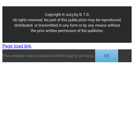
Copyright © 2023 by B. T. R.
All rights reserved. No part of this publication may be reproduced,
distributed, or transmitted in any form or by any means without
the prior written permission of the publisher.
Page load link
OK
This website uses cookies and third party services.