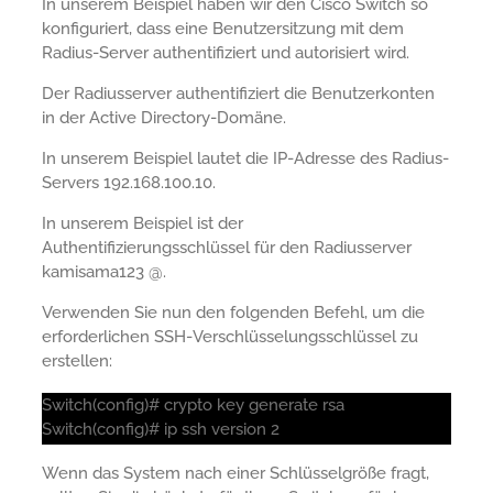
In unserem Beispiel haben wir den Cisco Switch so
konfiguriert, dass eine Benutzersitzung mit dem
Radius-Server authentifiziert und autorisiert wird.
Der Radiusserver authentifiziert die Benutzerkonten
in der Active Directory-Domäne.
In unserem Beispiel lautet die IP-Adresse des Radius-
Servers 192.168.100.10.
In unserem Beispiel ist der
Authentifizierungsschlüssel für den Radiusserver
kamisama123 @.
Verwenden Sie nun den folgenden Befehl, um die
erforderlichen SSH-Verschlüsselungsschlüssel zu
erstellen:
Switch(config)# crypto key generate rsa
Switch(config)# ip ssh version 2
Wenn das System nach einer Schlüsselgröße fragt,