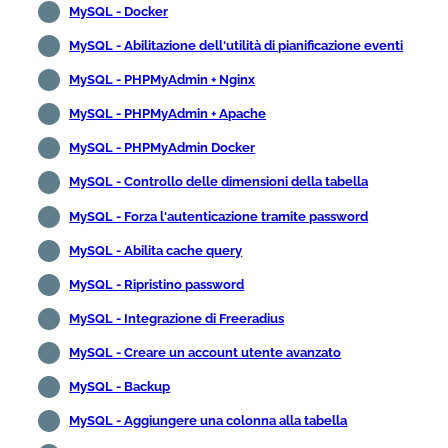
MySQL - Docker
MySQL - Abilitazione dell'utilità di pianificazione eventi
MySQL - PHPMyAdmin + Nginx
MySQL - PHPMyAdmin + Apache
MySQL - PHPMyAdmin Docker
MySQL - Controllo delle dimensioni della tabella
MySQL - Forza l'autenticazione tramite password
MySQL - Abilita cache query
MySQL - Ripristino password
MySQL - Integrazione di Freeradius
MySQL - Creare un account utente avanzato
MySQL - Backup
MySQL - Aggiungere una colonna alla tabella