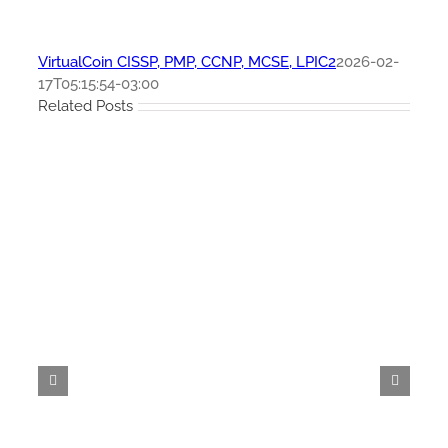
VirtualCoin CISSP, PMP, CCNP, MCSE, LPIC2
2026-02-
17T05:15:54-03:00
Related Posts