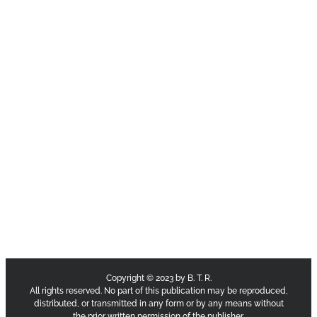
Copyright © 2023 by B. T. R.
All rights reserved. No part of this publication may be reproduced,
distributed, or transmitted in any form or by any means without
the prior written permission of the publisher.