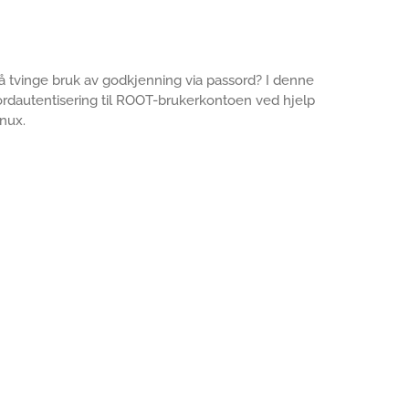
å tvinge bruk av godkjenning via passord? I denne
ordautentisering til ROOT-brukerkontoen ved hjelp
nux.