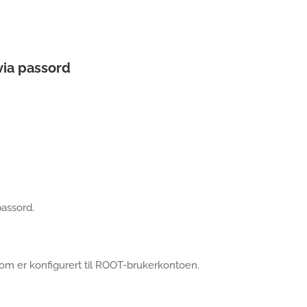
via passord
assord.
som er konfigurert til ROOT-brukerkontoen.