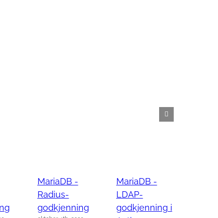
MariaDB -
MariaDB -
Maria
Radius-
LDAP-
Kerbe
ing
godkjenning
godkjenning i
godkj