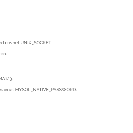
med navnet UNIX_SOCKET.
ten.
MA123.
med navnet MYSQL_NATIVE_PASSWORD.