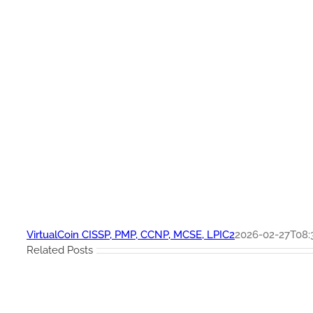
VirtualCoin CISSP, PMP, CCNP, MCSE, LPIC2
2026-02-27T08:
Related Posts