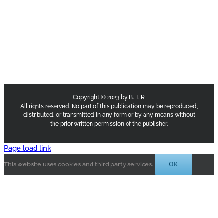
Copyright © 2023 by B. T. R.
All rights reserved. No part of this publication may be reproduced,
distributed, or transmitted in any form or by any means without
the prior written permission of the publisher.
Page load link
OK
This website uses cookies and third party services.