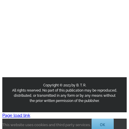
Copyright © 2023 by B. T. R.
All rights reserved. No part of this publication may be reproduced,
distributed, or transmitted in any form or by any means without
the prior written permission of the publisher.
Page load link
OK
This website uses cookies and third party services.