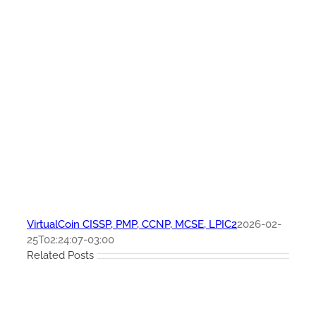
VirtualCoin CISSP, PMP, CCNP, MCSE, LPIC2
2026-02-
25T02:24:07-03:00
Related Posts