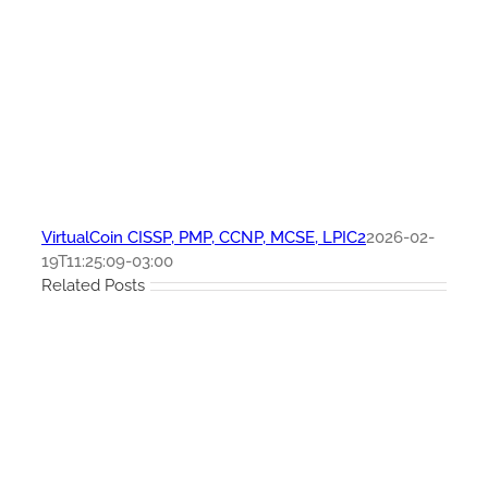
VirtualCoin CISSP, PMP, CCNP, MCSE, LPIC2
2026-02-
19T11:25:09-03:00
Related Posts