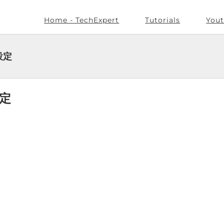
Home - TechExpert
Tutorials
Yout
シ設定
設定