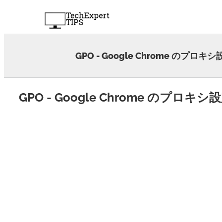
Skip
to
content
GPO - Google Chrome のプロキ
GPO - Google Chrome のプロキシ