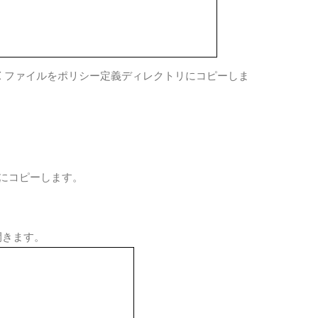
MX ファイルをポリシー定義ディレクトリにコピーしま
リにコピーします。
開きます。