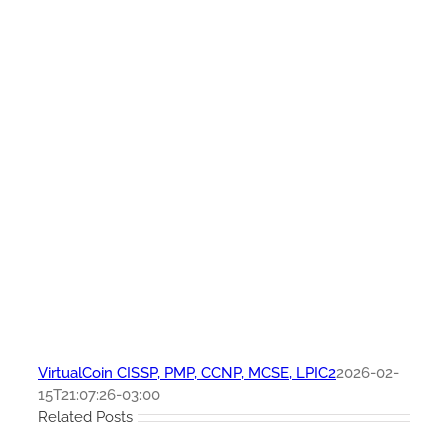
VirtualCoin CISSP, PMP, CCNP, MCSE, LPIC2
2026-02-
15T21:07:26-03:00
Related Posts