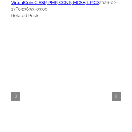
VirtualCoin CISSP, PMP, CCNP, MCSE, LPIC2
2026-02-
17T03:36:53-03:00
Related Posts