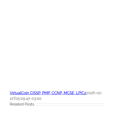
VirtualCoin CISSP, PMP, CCNP, MCSE, LPIC2
2026-02-
21T05:09:47-03:00
Related Posts