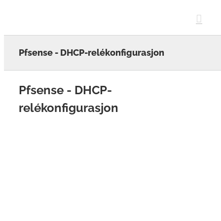
Skip
to
content
Pfsense - DHCP-relékonfigurasjon
Pfsense - DHCP-
relékonfigurasjon