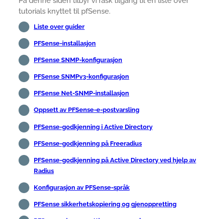
På denne siden tilbyr vi rask tilgang til en liste over
tutorials knyttet til pfSense.
Liste over guider
PFSense-installasjon
PFSense SNMP-konfigurasjon
PFSense SNMPv3-konfigurasjon
PFSense Net-SNMP-installasjon
Oppsett av PFSense-e-postvarsling
PFSense-godkjenning i Active Directory
PFSense-godkjenning på Freeradius
PFSense-godkjenning på Active Directory ved hjelp av
Radius
Konfigurasjon av PFSense-språk
PFSense sikkerhetskopiering og gjenoppretting