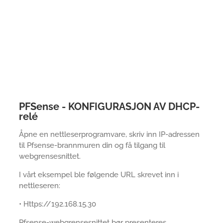
PFSense - KONFIGURASJON AV DHCP-
relé
Åpne en nettleserprogramvare, skriv inn IP-adressen
til Pfsense-brannmuren din og få tilgang til
webgrensesnittet.
I vårt eksempel ble følgende URL skrevet inn i
nettleseren:
• Https://192.168.15.30
Pfsense-webgrensesnittet bør presenteres.