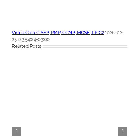
VirtualCoin CISSP, PMP, CCNP, MCSE, LPIC2
2026-02-
25T23:54:24-03:00
Related Posts