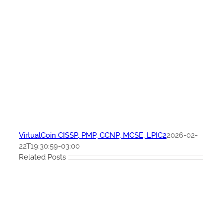
VirtualCoin CISSP, PMP, CCNP, MCSE, LPIC2
2026-02-
22T19:30:59-03:00
Related Posts