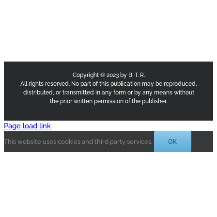
Copyright © 2023 by B. T. R.
All rights reserved. No part of this publication may be reproduced,
distributed, or transmitted in any form or by any means without
the prior written permission of the publisher.
Page load link
OK
This website uses cookies and third party services.