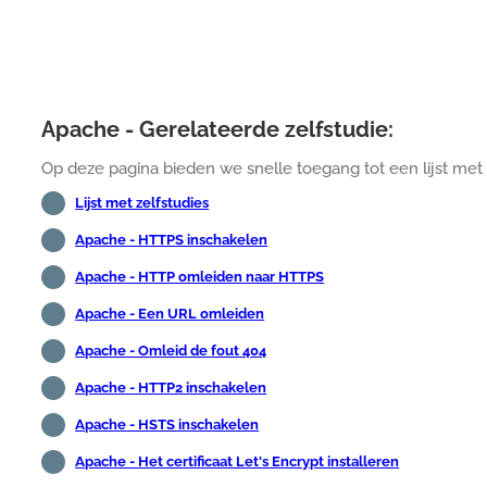
Apache - Gerelateerde zelfstudie:
Op deze pagina bieden we snelle toegang tot een lijst met 
Lijst met zelfstudies
Apache - HTTPS inschakelen
Apache - HTTP omleiden naar HTTPS
Apache - Een URL omleiden
Apache - Omleid de fout 404
Apache - HTTP2 inschakelen
Apache - HSTS inschakelen
Apache - Het certificaat Let's Encrypt installeren