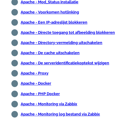
Apache - Mod_Status installatie
Apache - Voorkomen hotlinking
Apache - Een IP-adreslijst blokkeren
Apache - Directe toegang tot afbeelding blokkeren
Apache - Directory-vermelding uitschakelen
Apache - De cache uitschakelen
Apache - De serveridentificatiekoptekst wijzigen
Apache - Proxy
Apache - Docker
Apache - PHP Docker
Apache - Monitoring via Zabbix
Apache - Monitoring log bestand via Zabbix