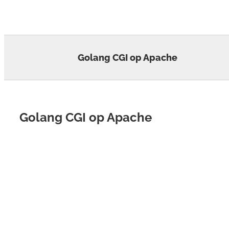
Skip
to
content
Golang CGI op Apache
Golang CGI op Apache