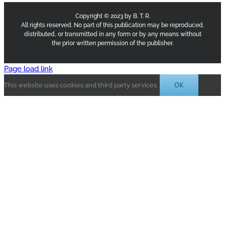
Copyright © 2023 by B. T. R.
All rights reserved. No part of this publication may be reproduced,
distributed, or transmitted in any form or by any means without
the prior written permission of the publisher.
Page load link
OK
This website uses cookies and third party services.