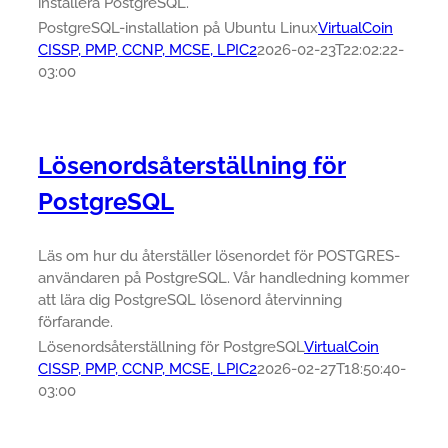
installera PostgreSQL.
PostgreSQL-installation på Ubuntu Linux
VirtualCoin
CISSP, PMP, CCNP, MCSE, LPIC2
2026-02-23T22:02:22-
03:00
Lösenordsåterställning för
PostgreSQL
Läs om hur du återställer lösenordet för POSTGRES-
användaren på PostgreSQL. Vår handledning kommer
att lära dig PostgreSQL lösenord återvinning
förfarande.
Lösenordsåterställning för PostgreSQL
VirtualCoin
CISSP, PMP, CCNP, MCSE, LPIC2
2026-02-27T18:50:40-
03:00