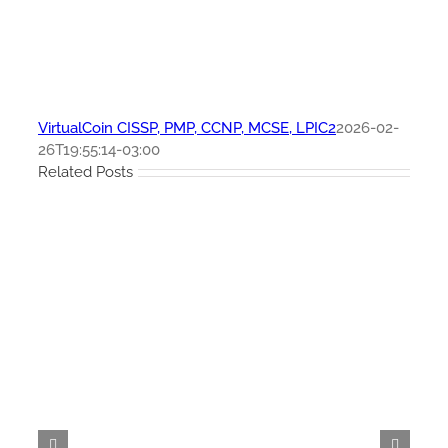
VirtualCoin CISSP, PMP, CCNP, MCSE, LPIC2
2026-02-
26T19:55:14-03:00
Related Posts