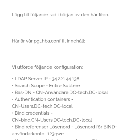
Lägg till följande rad i början av den här filen.
Här är vår pg_hba.conf fil innehåll:
Vi utförde följande konfiguration:
• LDAP Server IP - 34.221.44.138
• Search Scope - Entire Subtree
• Bas-DN - CN=Användare,DC=tech,DC=lokal
• Authentication containers -
CN=Users,DC=tech,DC=local
• Bind credentials -
CN=bind,CN=Users,DC=tech,DC=local
• Bind referenser Lösenord - Lösenord för BIND-
användarkontot 123qwe..