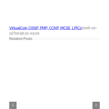
VirtualCoin CISSP, PMP, CCNP, MCSE, LPIC2
2026-02-
15T00:56:22-03:00
Related Posts