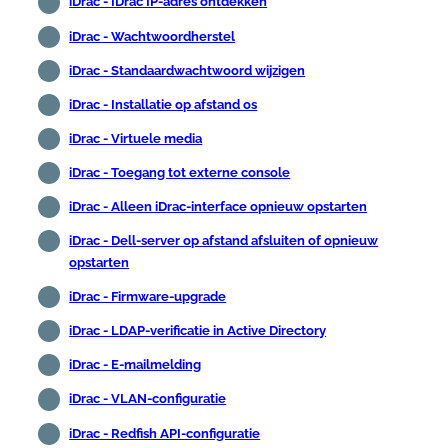
iDrac - IDrac IP-adres ontdekken
iDrac - Wachtwoordherstel
iDrac - Standaardwachtwoord wijzigen
iDrac - Installatie op afstand os
iDrac - Virtuele media
iDrac - Toegang tot externe console
iDrac - Alleen iDrac-interface opnieuw opstarten
iDrac - Dell-server op afstand afsluiten of opnieuw
opstarten
iDrac - Firmware-upgrade
iDrac - LDAP-verificatie in Active Directory
iDrac - E-mailmelding
iDrac - VLAN-configuratie
iDrac - Redfish API-configuratie