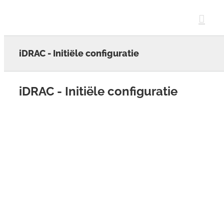
Skip
to
content
iDRAC - Initiële configuratie
iDRAC - Initiële configuratie