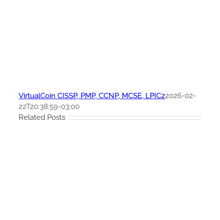
VirtualCoin CISSP, PMP, CCNP, MCSE, LPIC2
2026-02-
22T20:38:59-03:00
Related Posts