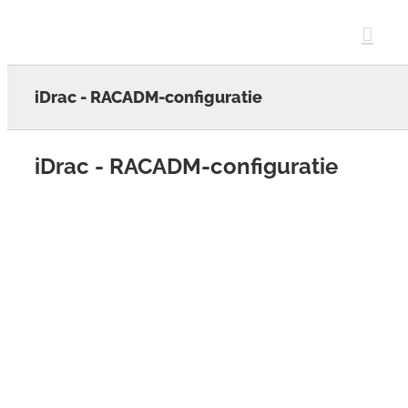
Skip
to
content
iDrac - RACADM-configuratie
iDrac - RACADM-configuratie