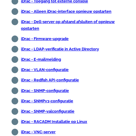
iDrac - Toegang tot externe console
iDrac - Alleen iDrac-interface opnieuw opstarten
iDrac - Dell-server op afstand afsluiten of opnieuw
opstarten
iDrac - Firmware-upgrade
iDrac - LDAP-verificatie in Active Directory
iDrac - E-mailmelding
iDrac - VLAN-configuratie
iDrac - Redfish API-configuratie
iDrac - SNMP-configuratie
iDrac - SNMPv3-configuratie
iDrac - SNMP-valconfiguratie
iDrac - RACADM Installatie op Linux
iDrac - VNC-server