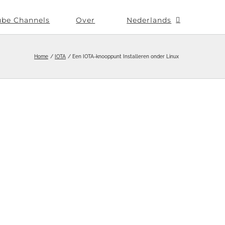
ube Channels
Over
Nederlands
Home
IOTA
Een IOTA-knooppunt Installeren onder Linux