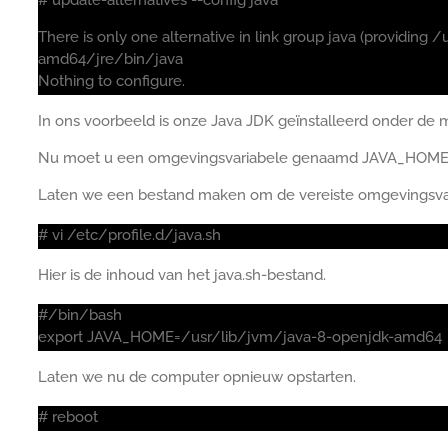
There is only one alternative in link group java (providing
amd64/jre/bin/java
Nothing to configure.
In ons voorbeeld is onze Java JDK geïnstalleerd onder de 
Nu moet u een omgevingsvariabele genaamd JAVA_HOME
Laten we een bestand maken om de vereiste omgevingsvari
# vi /etc/profile.d/java.sh
Hier is de inhoud van het java.sh-bestand.
#/bin/bash
export JAVA_HOME=/usr/lib/jvm/java-8-openjdk-amd64
Laten we nu de computer opnieuw opstarten.
# reboot