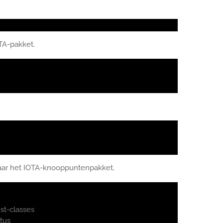
TA-pakket.
aar het IOTA-knooppuntenpakket.
st-classes
tus