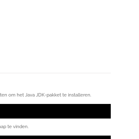
en om het Java JDK-pakket te installeren.
ap te vinden.