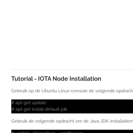
Tutorial - IOTA Node Installation
Gebruik op de Ubuntu Linux-console de volgende opdracht
# apt-get update
# apt-get install default-jdk
Gebruik de volgende opdracht om de Java JDK-installatiem
# update-alternatives --config java