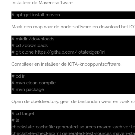
Installeer de Maven-software.
# apt-get install maven
Maak een map naar de node-software en download het IO
# mkdir /downloads
# cd /downloads
# git clone https://github.com/iotaledger/iri
Compileer en installeer de IOTA-knooppuntsoftware.
# cd iri
# mvn clean compile
# mvn package
Open de doeldirectory, geef de bestanden weer en zoek n
# cd target
# ls
checkstyle-cachefile generated-sources maven-archiver te
checkstyle-checker.xml generated-test-sources maven-sta