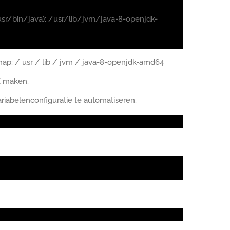
 /usr/bin/java): /usr/lib/jvm/java-8-openjdk-
map: / usr / lib / jvm / java-8-openjdk-amd64
 maken.
abelenconfiguratie te automatiseren.