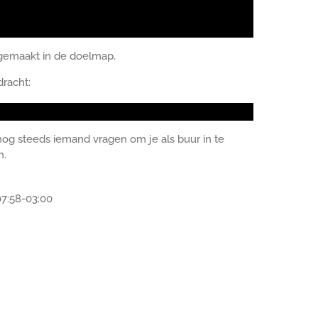
r gemaakt in de doelmap.
racht:
og steeds iemand vragen om je als buur in te
n.
7:58-03:00