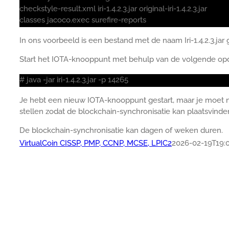
checkstyle-result.xml iri-1.4.2.3.jar original-iri-1.4.2.3.jar
classes jacoco.exec surefire-reports
In ons voorbeeld is een bestand met de naam Iri-1.4.2.3.ja
Start het IOTA-knooppunt met behulp van de volgende opd
# java -jar iri-1.4.2.3.jar -p 14265
Je hebt een nieuw IOTA-knooppunt gestart, maar je moet n
stellen zodat de blockchain-synchronisatie kan plaatsvinde
De blockchain-synchronisatie kan dagen of weken duren.
VirtualCoin CISSP, PMP, CCNP, MCSE, LPIC2
2026-02-19T19:0