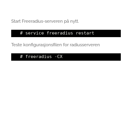
Start Freeradius-serveren på nytt.
# service freeradius restart
Teste konfigurasjonsfilen for radiusserveren
# freeradius -CX