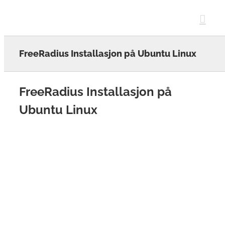
Skip
to
content
FreeRadius Installasjon på Ubuntu Linux
FreeRadius Installasjon på
Ubuntu Linux