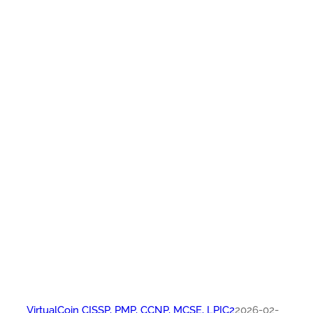
VirtualCoin CISSP, PMP, CCNP, MCSE, LPIC2
2026-02-