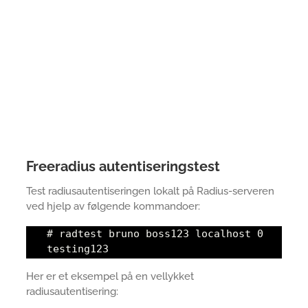
Freeradius autentiseringstest
Test radiusautentiseringen lokalt på Radius-serveren
ved hjelp av følgende kommandoer:
# radtest bruno boss123 localhost 0
testing123
Her er et eksempel på en vellykket
radiusautentisering: