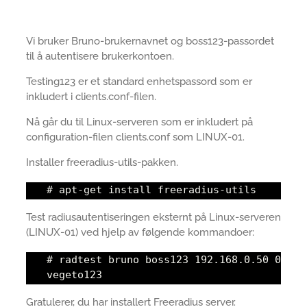
Vi bruker Bruno-brukernavnet og boss123-passordet
til å autentisere brukerkontoen.
Testing123 er et standard enhetspassord som er
inkludert i clients.conf-filen.
Nå går du til Linux-serveren som er inkludert på
configuration-filen clients.conf som LINUX-01.
Installer freeradius-utils-pakken.
# apt-get install freeradius-utils
Test radiusautentiseringen eksternt på Linux-serveren
(LINUX-01) ved hjelp av følgende kommandoer:
# radtest bruno boss123 192.168.0.50 0
vegeto123
Gratulerer, du har installert Freeradius server.