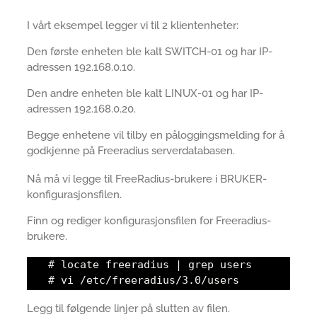
I vårt eksempel legger vi til 2 klientenheter:
Den første enheten ble kalt SWITCH-01 og har IP-
adressen 192.168.0.10.
Den andre enheten ble kalt LINUX-01 og har IP-
adressen 192.168.0.20.
Begge enhetene vil tilby en påloggingsmelding for å
godkjenne på Freeradius serverdatabasen.
Nå må vi legge til FreeRadius-brukere i BRUKER-
konfigurasjonsfilen.
Finn og rediger konfigurasjonsfilen for Freeradius-
brukere.
# locate freeradius | grep users
# vi /etc/freeradius/3.0/users
Legg til følgende linjer på slutten av filen.