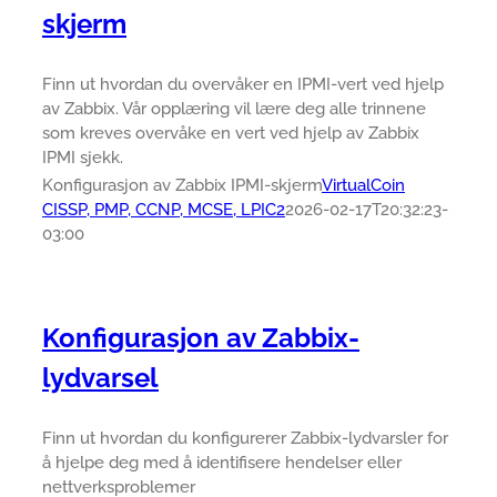
skjerm
Finn ut hvordan du overvåker en IPMI-vert ved hjelp
av Zabbix. Vår opplæring vil lære deg alle trinnene
som kreves overvåke en vert ved hjelp av Zabbix
IPMI sjekk.
Konfigurasjon av Zabbix IPMI-skjerm
VirtualCoin
CISSP, PMP, CCNP, MCSE, LPIC2
2026-02-17T20:32:23-
03:00
Konfigurasjon av Zabbix-
lydvarsel
Finn ut hvordan du konfigurerer Zabbix-lydvarsler for
å hjelpe deg med å identifisere hendelser eller
nettverksproblemer