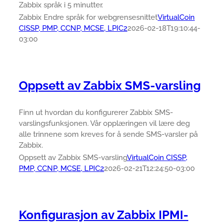
Zabbix språk i 5 minutter.
Zabbix Endre språk for webgrensesnittet
VirtualCoin
CISSP, PMP, CCNP, MCSE, LPIC2
2026-02-18T19:10:44-
03:00
Oppsett av Zabbix SMS-varsling
Finn ut hvordan du konfigurerer Zabbix SMS-
varslingsfunksjonen. Vår opplæringen vil lære deg
alle trinnene som kreves for å sende SMS-varsler på
Zabbix.
Oppsett av Zabbix SMS-varsling
VirtualCoin CISSP,
PMP, CCNP, MCSE, LPIC2
2026-02-21T12:24:50-03:00
Konfigurasjon av Zabbix IPMI-