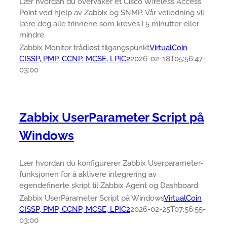
Lær hvordan du overvåker et Cisco Wireless Access
Point ved hjelp av Zabbix og SNMP. Vår veiledning vil
lære deg alle trinnene som kreves i 5 minutter eller
mindre.
Zabbix Monitor trådløst tilgangspunkt
VirtualCoin
CISSP, PMP, CCNP, MCSE, LPIC2
2026-02-18T05:56:47-
03:00
Zabbix UserParameter Script på
Windows
Lær hvordan du konfigurerer Zabbix Userparameter-
funksjonen for å aktivere integrering av
egendefinerte skript til Zabbix Agent og Dashboard.
Zabbix UserParameter Script på Windows
VirtualCoin
CISSP, PMP, CCNP, MCSE, LPIC2
2026-02-25T07:56:55-
03:00