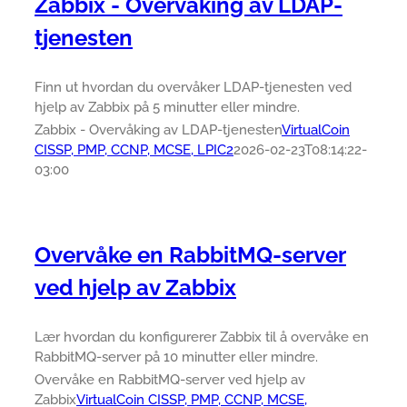
Zabbix - Overvåking av LDAP-
tjenesten
Finn ut hvordan du overvåker LDAP-tjenesten ved
hjelp av Zabbix på 5 minutter eller mindre.
Zabbix - Overvåking av LDAP-tjenesten
VirtualCoin
CISSP, PMP, CCNP, MCSE, LPIC2
2026-02-23T08:14:22-
03:00
Overvåke en RabbitMQ-server
ved hjelp av Zabbix
Lær hvordan du konfigurerer Zabbix til å overvåke en
RabbitMQ-server på 10 minutter eller mindre.
Overvåke en RabbitMQ-server ved hjelp av
Zabbix
VirtualCoin CISSP, PMP, CCNP, MCSE,