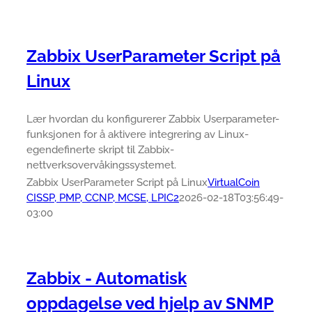
Zabbix UserParameter Script på
Linux
Lær hvordan du konfigurerer Zabbix Userparameter-
funksjonen for å aktivere integrering av Linux-
egendefinerte skript til Zabbix-
nettverksovervåkingssystemet.
Zabbix UserParameter Script på Linux
VirtualCoin
CISSP, PMP, CCNP, MCSE, LPIC2
2026-02-18T03:56:49-
03:00
Zabbix - Automatisk
oppdagelse ved hjelp av SNMP