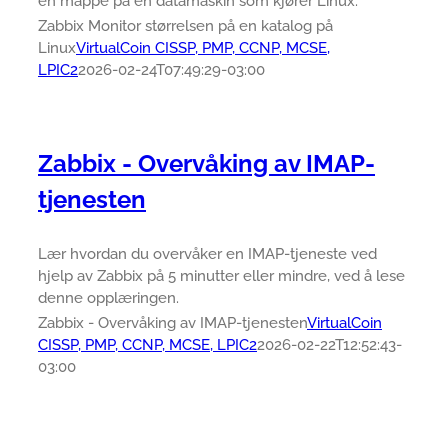
en mappe på en datamaskin som kjører Linux.
Zabbix Monitor størrelsen på en katalog på
Linux
VirtualCoin CISSP, PMP, CCNP, MCSE,
LPIC2
2026-02-24T07:49:29-03:00
Zabbix - Overvåking av IMAP-
tjenesten
Lær hvordan du overvåker en IMAP-tjeneste ved
hjelp av Zabbix på 5 minutter eller mindre, ved å lese
denne opplæringen.
Zabbix - Overvåking av IMAP-tjenesten
VirtualCoin
CISSP, PMP, CCNP, MCSE, LPIC2
2026-02-22T12:52:43-
03:00