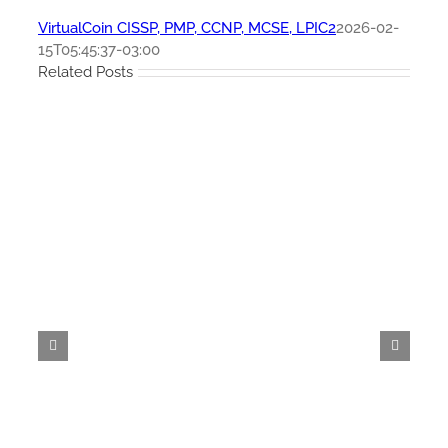
VirtualCoin CISSP, PMP, CCNP, MCSE, LPIC2
2026-02-
15T05:45:37-03:00
Related Posts