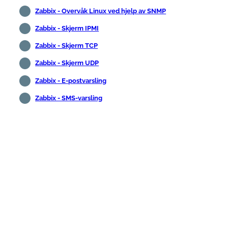
Zabbix - Overvåk Linux ved hjelp av SNMP
Zabbix - Skjerm IPMI
Zabbix - Skjerm TCP
Zabbix - Skjerm UDP
Zabbix - E-postvarsling
Zabbix - SMS-varsling