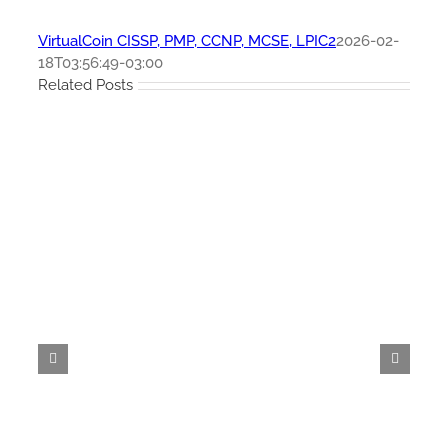
VirtualCoin CISSP, PMP, CCNP, MCSE, LPIC2
2026-02-
18T03:56:49-03:00
Related Posts