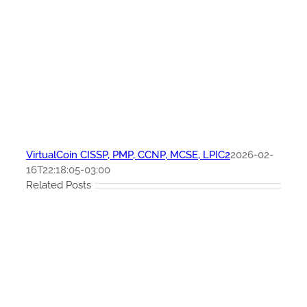
VirtualCoin CISSP, PMP, CCNP, MCSE, LPIC2
2026-02-
16T22:18:05-03:00
Related Posts