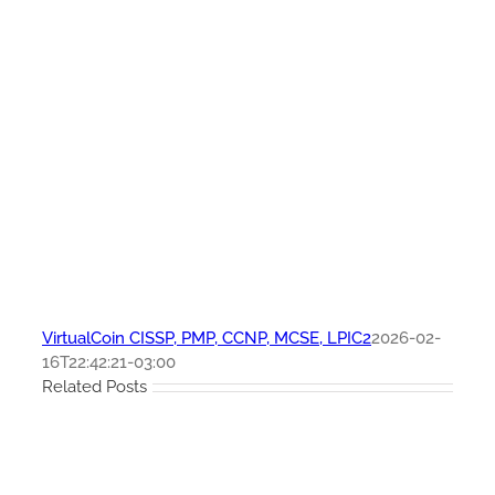
VirtualCoin CISSP, PMP, CCNP, MCSE, LPIC2
2026-02-
16T22:42:21-03:00
Related Posts