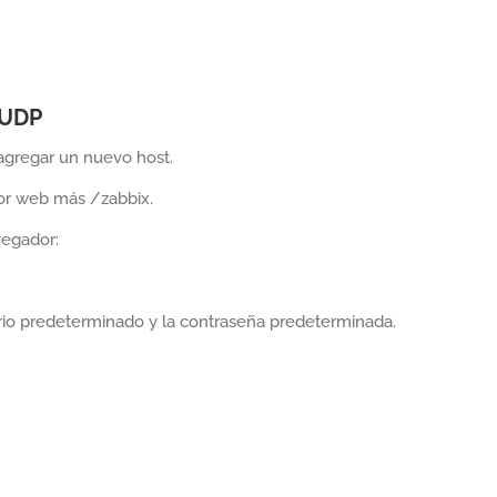
 UDP
 agregar un nuevo host.
dor web más /zabbix.
vegador:
uario predeterminado y la contraseña predeterminada.