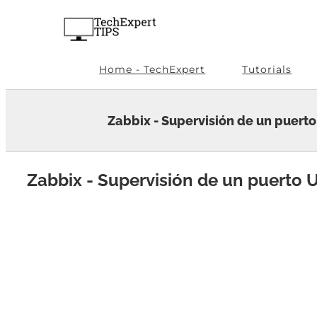
Skip
to
content
Home - TechExpert
Tutorials
Zabbix - Supervisión de un puert
Zabbix - Supervisión de un puerto 