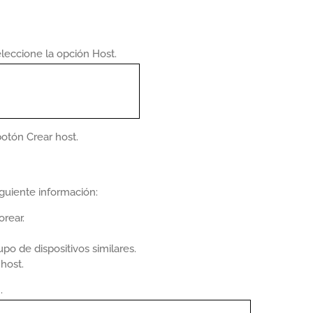
eleccione la opción Host.
botón Crear host.
iguiente información:
rear.
po de dispositivos similares.
host.
.