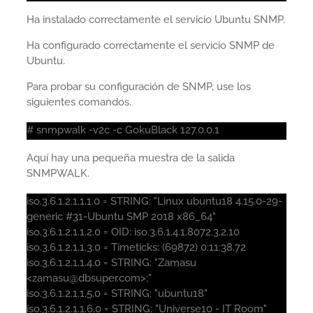
Ha instalado correctamente el servicio Ubuntu SNMP.
Ha configurado correctamente el servicio SNMP de
Ubuntu.
Para probar su configuración de SNMP, use los
siguientes comandos.
# snmpwalk -v2c -c GokuBlack 127.0.0.1
Aquí hay una pequeña muestra de la salida
SNMPWALK.
iso.3.6.1.2.1.1.1.0 = STRING: "Linux ubuntu18 4.15.0-29-
generic #31-Ubuntu SMP 2018 x86_64"
iso.3.6.1.2.1.1.2.0 = OID: iso.3.6.1.4.1.8072.3.2.10
iso.3.6.1.2.1.1.3.0 = Timeticks: (69872) 0:11:38.72
iso.3.6.1.2.1.1.4.0 = STRING: "Zamasu
<zamasu@dbsuper.com>;"
iso.3.6.1.2.1.1.5.0 = STRING: "ubuntu18"
iso.3.6.1.2.1.1.6.0 = STRING: "Universe10 - IT Room"