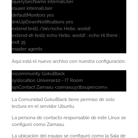
iquerySecName internalUser
rouser internalUser
defaultMonitors yes
linkUpDownNotifications yes
extend test1 /bin/echo Hello, world!
extend-sh test2 echo Hello, world! ; echo Hi there ;
exit 35
master agentx
Aquí está el nuevo archivo con nuestra configuración.
rocommunity GokuBlack
syslocation Universe10 - IT Room
sysContact Zamasu <zamasu@dbsuper.com>;
La Comunidad GokuBlack tiene permiso de solo
lectura en el servidor Ubuntu.
La persona de contacto responsable de este Linux se
configuró como Zamasu.
La ubicación del equipo se configuró como la Sala de