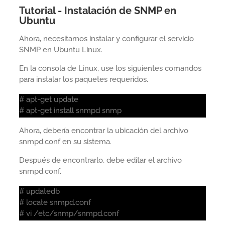
Tutorial - Instalación de SNMP en
Ubuntu
Ahora, necesitamos instalar y configurar el servicio
SNMP en Ubuntu Linux.
En la consola de Linux, use los siguientes comandos
para instalar los paquetes requeridos.
# apt-get update
# apt-get install snmpd snmp
Ahora, debería encontrar la ubicación del archivo
snmpd.conf en su sistema.
Después de encontrarlo, debe editar el archivo
snmpd.conf.
# updatedb
# locate snmpd.conf
# vi /etc/snmp/snmpd.conf