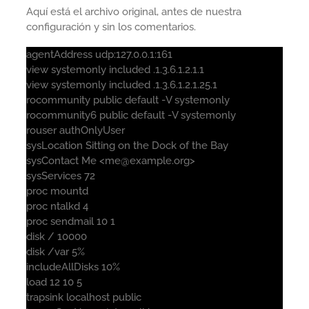
Aquí está el archivo original, antes de nuestra
configuración y sin los comentarios.
agentAddress udp:127.0.0.1:161
view systemonly included .1.3.6.1.2.1.1
view systemonly included .1.3.6.1.2.1.25.1
rocommunity public default -V systemonly
rocommunity6 public default -V systemonly
rouser authOnlyUser
sysLocation Sitting on the Dock of the Bay
sysContact Me <me@example.org>
sysServices 72
proc mountd
proc ntalkd 4
proc sendmail 10 1
disk / 10000
disk /var 5%
includeAllDisks 10%
load 12 10 5
trapsink localhost public