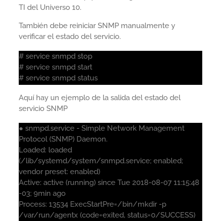
TI del Universo 10.
También debe reiniciar SNMP manualmente y
verificar el estado del servicio.
# service snmpd stop
# service snmpd start
# service snmpd status
Aquí hay un ejemplo de la salida del estado del
servicio SNMP
● snmpd.service - Simple Network Management
Protocol (SNMP) Daemon.
Loaded: loaded
(/lib/systemd/system/snmpd.service; enabled;
vendor preset: enabled)
Active: active (running) since Tue 2018-08-07 11:15:48
-03; 9min ago
Process: 13534 ExecStartPre=/bin/mkdir -p
/var/run/agentx (code=exited, status=0/SUCCESS)