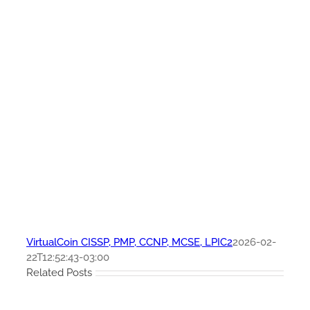
VirtualCoin CISSP, PMP, CCNP, MCSE, LPIC2
2026-02-
22T12:52:43-03:00
Related Posts