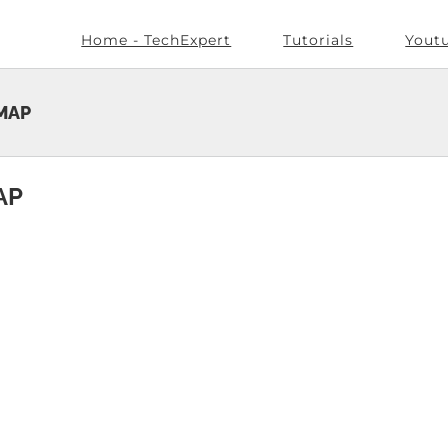
Home - TechExpert
Tutorials
Yout
IMAP
AP