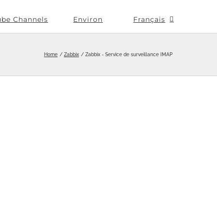
ube Channels
Environ
Français
Home
Zabbix
Zabbix - Service de surveillance IMAP