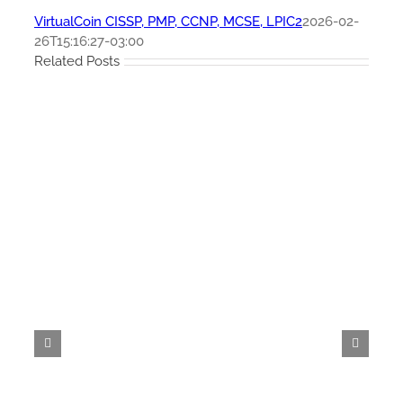
VirtualCoin CISSP, PMP, CCNP, MCSE, LPIC2
2026-02-
26T15:16:27-03:00
Related Posts