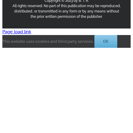
Copyright © 2023 by B. T. R.
All rights reserved. No part of this publication may be reproduced,
distributed, or transmitted in any form or by any means without
the prior written permission of the publisher.
Page load link
OK
This website uses cookies and third party services.