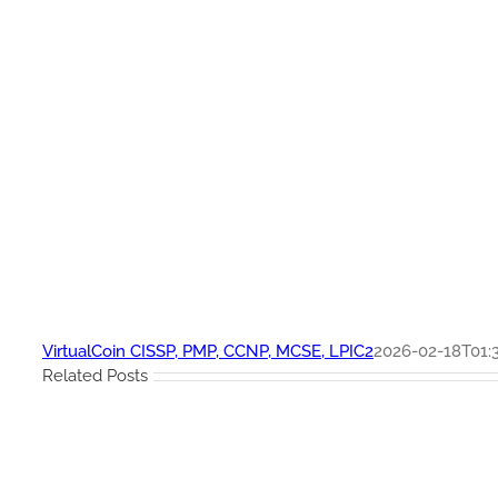
VirtualCoin CISSP, PMP, CCNP, MCSE, LPIC2
2026-02-18T01:3
Related Posts