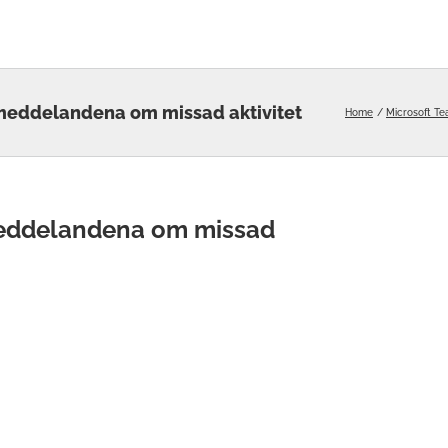
meddelandena om missad aktivitet
Home
Microsoft T
meddelandena om missad