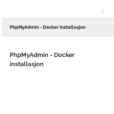
Skip
to
content
PhpMyAdmin - Docker installasjon
PhpMyAdmin - Docker
installasjon