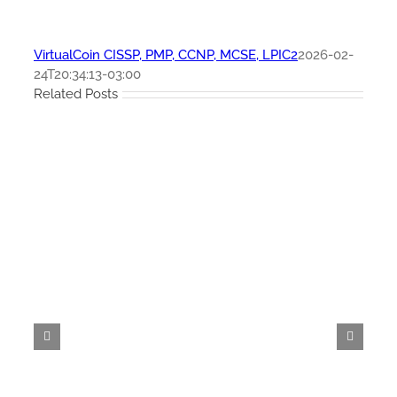
VirtualCoin CISSP, PMP, CCNP, MCSE, LPIC2
2026-02-
24T20:34:13-03:00
Related Posts