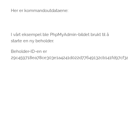
Her er kommandoutdataene:
I vårt eksempel ble PhpMyAdmin-bildet brukt til å
starte en ny beholder.
Beholder-ID-en er
29c459718ea78ce303e1a4241d022d77649132cb141fd97cf3a