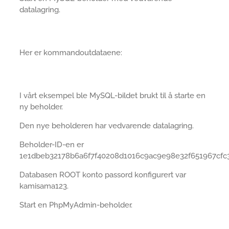
datalagring.
Her er kommandoutdataene:
I vårt eksempel ble MySQL-bildet brukt til å starte en
ny beholder.
Den nye beholderen har vedvarende datalagring.
Beholder-ID-en er
1e1dbeb32178b6a6f7f40208d1016c9ac9e98e32f651967cfc3
Databasen ROOT konto passord konfigurert var
kamisama123.
Start en PhpMyAdmin-beholder.