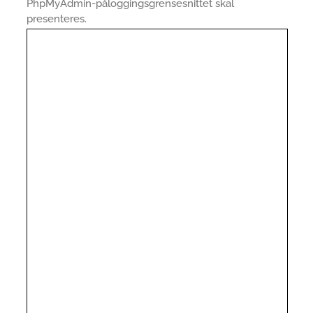
PhpMyAdmin-påloggingsgrensesnittet skal
presenteres.