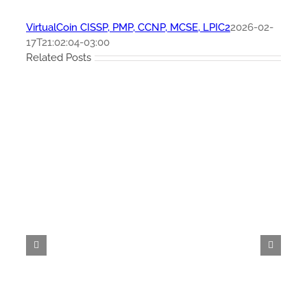
VirtualCoin CISSP, PMP, CCNP, MCSE, LPIC2
2026-02-
17T21:02:04-03:00
Related Posts