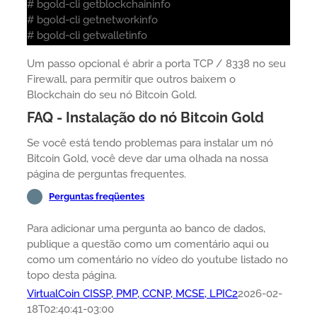
# bgold-cli getblockchaininfo
# bgold-cli getnetworkinfo
# bgold-cli getwalletinfo
Um passo opcional é abrir a porta TCP / 8338 no seu
Firewall, para permitir que outros baixem o
Blockchain do seu nó Bitcoin Gold.
FAQ - Instalação do nó Bitcoin Gold
Se você está tendo problemas para instalar um nó
Bitcoin Gold, você deve dar uma olhada na nossa
página de perguntas frequentes.
Perguntas freqüentes
Para adicionar uma pergunta ao banco de dados,
publique a questão como um comentário aqui ou
como um comentário no vídeo do youtube listado no
topo desta página.
VirtualCoin CISSP, PMP, CCNP, MCSE, LPIC2
2026-02-
18T02:40:41-03:00