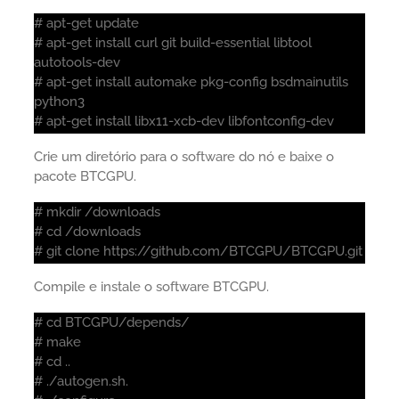
# apt-get update
# apt-get install curl git build-essential libtool
autotools-dev
# apt-get install automake pkg-config bsdmainutils
python3
# apt-get install libx11-xcb-dev libfontconfig-dev
Crie um diretório para o software do nó e baixe o
pacote BTCGPU.
# mkdir /downloads
# cd /downloads
# git clone https://github.com/BTCGPU/BTCGPU.git
Compile e instale o software BTCGPU.
# cd BTCGPU/depends/
# make
# cd ..
# ./autogen.sh.