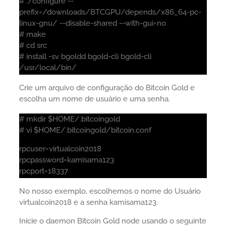
# ./configure --
prefix=/downloads/BTCGPU/depends/x86_64-pc-
linux-gnu/ --disable-shared --with-gui=no
# make
# cd src
# install -sv bgoldd bgold-cli bgold-cli
/usr/local/bin/
Crie um arquivo de configuração do Bitcoin Gold e
escolha um nome de usuário e uma senha.
# mkdir $HOME/.bitcoingold
# vi $HOME/.bitcoingold/bitcoin.conf
rpcuser=virtualcoin2018
rpcpassword=kamisama123
rpcport=18337
No nosso exemplo, escolhemos o nome do Usuário
virtualcoin2018 e a senha kamisama123.
Inicie o daemon Bitcoin Gold node usando o seguinte