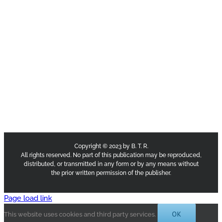
Copyright © 2023 by B. T. R.
All rights reserved. No part of this publication may be reproduced,
distributed, or transmitted in any form or by any means without
the prior written permission of the publisher.
Page load link
OK
This website uses cookies and third party services.