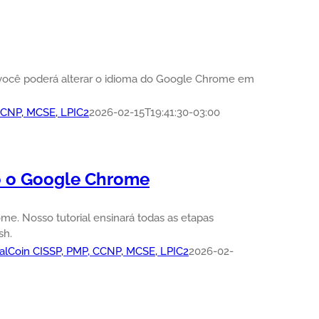
l, você poderá alterar o idioma do Google Chrome em
 CCNP, MCSE, LPIC2
2026-02-15T19:41:30-03:00
o o Google Chrome
. Nosso tutorial ensinará todas as etapas
sh.
ualCoin CISSP, PMP, CCNP, MCSE, LPIC2
2026-02-