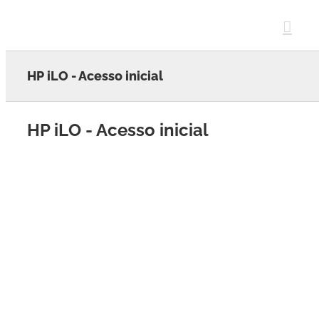
Skip
to
content
HP iLO - Acesso inicial
HP iLO - Acesso inicial