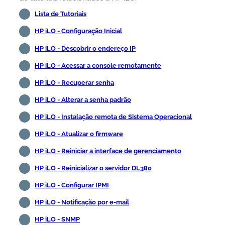
Lista de Tutoriais
HP iLO - Configuração Inicial
HP iLO - Descobrir o endereço IP
HP iLO - Acessar a console remotamente
HP iLO - Recuperar senha
HP iLO - Alterar a senha padrão
HP iLO - Instalação remota de Sistema Operacional
HP iLO - Atualizar o firmware
HP iLO - Reiniciar a interface de gerenciamento
HP iLO - Reinicializar o servidor DL380
HP iLO - Configurar IPMI
HP iLO - Notificação por e-mail
HP iLO - SNMP