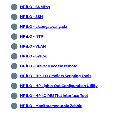
HP iLO - SNMPv3
HP iLO - SSH
HP iLO - Licença avançada
HP iLO - NTP
HP iLO - VLAN
HP iLO - Syslog
HP iLO - Gravar o acesso remoto
HP iLO - HP ILO Cmdlets Scripting Tools
HP iLO - HP Lights-Out Configuration Utility
HP iLO - HP ilO RESTful Interface Tool
HP iLO - Monitoramento via Zabbix