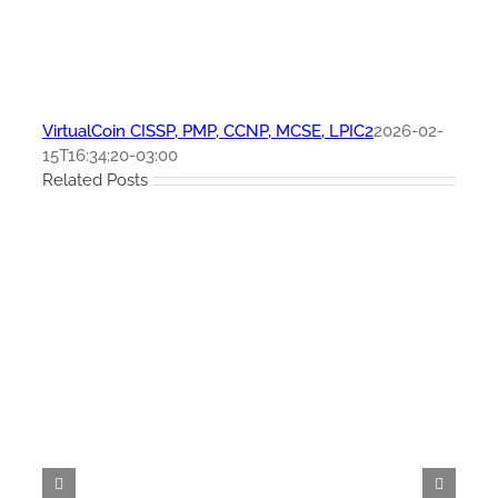
VirtualCoin CISSP, PMP, CCNP, MCSE, LPIC2
2026-02-
15T16:34:20-03:00
Related Posts