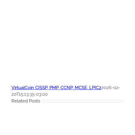
VirtualCoin CISSP, PMP, CCNP, MCSE, LPIC2
2026-02-
20T15:13:35-03:00
Related Posts