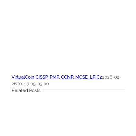
VirtualCoin CISSP, PMP, CCNP, MCSE, LPIC2
2026-02-
26T01:17:05-03:00
Related Posts