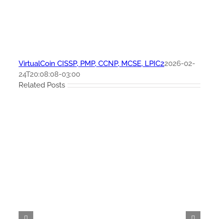
VirtualCoin CISSP, PMP, CCNP, MCSE, LPIC2
2026-02-
24T20:08:08-03:00
Related Posts